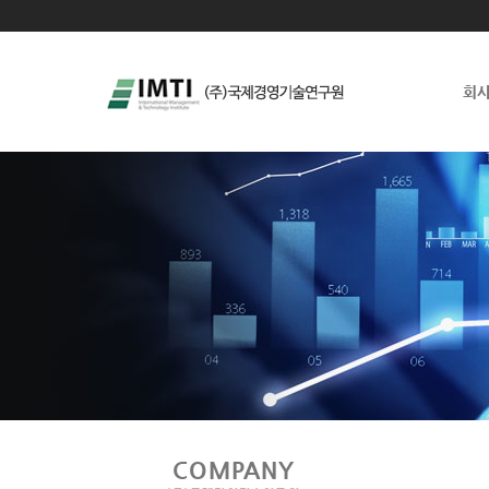
회
COMPANY