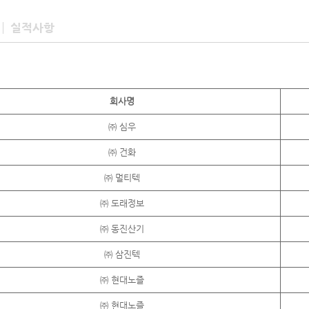
실적사항
회사명
㈜ 심우
㈜ 건화
㈜ 멀티텍
㈜ 도래정보
㈜ 동진산기
㈜ 삼진텍
㈜ 현대노즐
㈜ 현대노즐