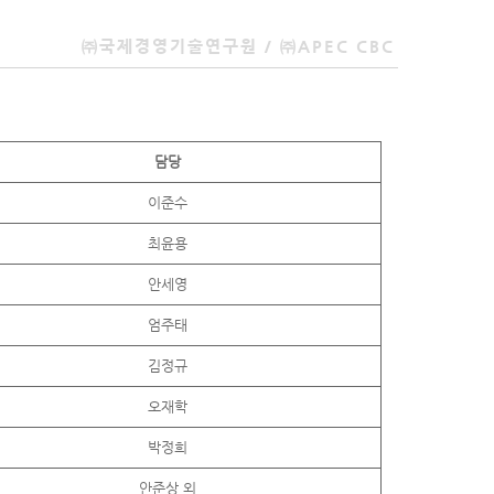
㈜국제경영기술연구원 / ㈜APEC CBC
담당
이준수
최윤용
안세영
엄주태
김정규
오재학
박정희
안준상 외