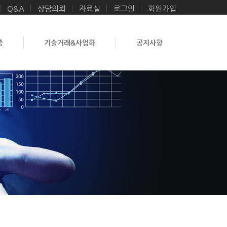
Q&A
상담의뢰
자료실
로그인
회원가입
증
기술거래&사업화
공지사항